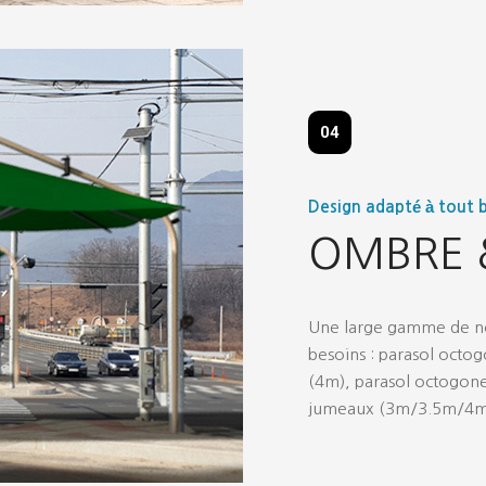
04
Design adapté à tout 
OMBRE 
Une large gamme de nos
besoins : parasol octo
(4m), parasol octogon
jumeaux (3m/3.5m/4m