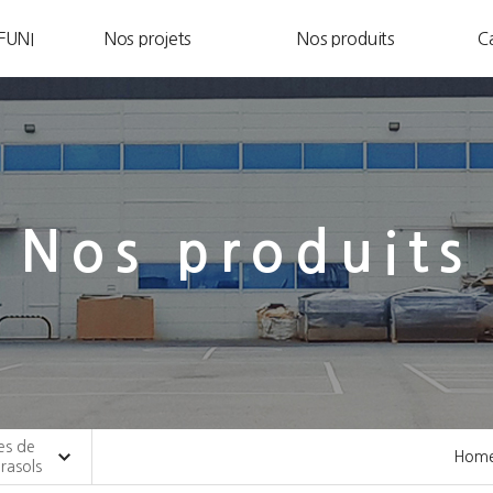
FUNI
Nos projets
Nos produits
Ca
Nos produits
es de
Hom
rasols