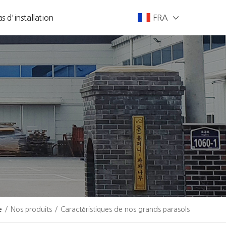
s d'installation
FRA
e
/
Nos produits
/
Caractéristiques de nos grands parasols