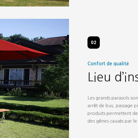
02
Confort de qualité
Lieu d’in
Les grands parasols sont 
arrêt de bus, passage pi
produits permettent de 
des gênes causés par le 